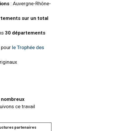
ions
: Auvergne-Rhône-
tements sur un total
ans
30 départements
s pour
le Trophée des
riginaux
es nombreux
ivons ce travail
ructures partenaires