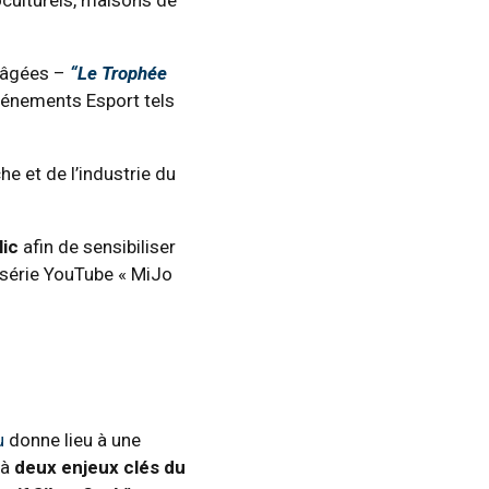
 âgées –
“Le Trophée
événements Esport tels
e et de l’industrie du
lic
afin de sensibiliser
i-série YouTube « MiJo
u
donne lieu à une
 à
deux enjeux clés du