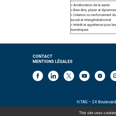
> Amélioration de la santé
> Bien-être, plaisir et dynamis
> Création ou renforcement du 
social et intergénérationnel
> Intérêt et appétence pour les
numériques
CONTACT
MENTIONS LÉGALES
H.TAG – 24 Boulevard
This site uses cookie