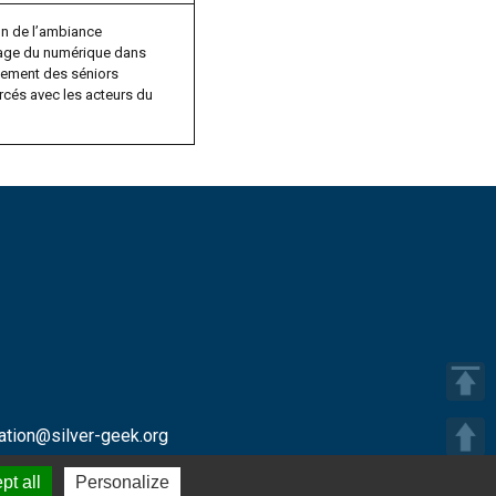
on de l’ambiance
sage du numérique dans
ement des séniors
rcés avec les acteurs du
ation@silver-geek.org
pt all
Personalize