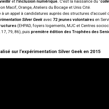
vieillir
et
l’inclusion numérique.
C’est la naissance du “
coll
tion Macif, Orange, Ateliers du Bocage et Unis Cité.
te à un appel à candidatures auprès des structures d’accueil
érimentation Silver Geek
avec
72 jeunes volontaires
en Servi
tructures
(EHPAD, foyers logements, MJC et Centres sociocu
 17, 79, 86), puis
première édition des Trophées des Seni
éalisé sur l’expérimentation Silver Geek en 2015