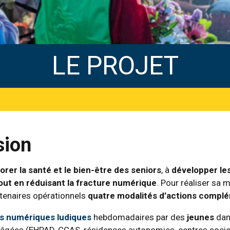
LE PROJET
sion
orer la santé et le bien-être des seniors
, à
développer les
out en réduisant la fracture numérique
. Pour réaliser sa 
tenaires opérationnels
quatre modalités d’actions complé
rs numériques ludiques
hebdomadaires par des
jeunes
dan
 âgées (EHPAD, CCAS, résidences autonomies, centres socio