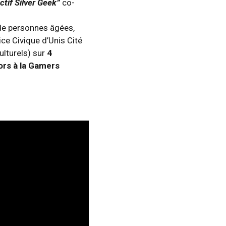
ectif Silver Geek”
co-
 de personnes âgées,
ce Civique d’Unis Cité
lturels) sur
4
ors à la Gamers