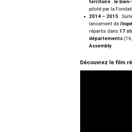
territoire
:
le bien-
piloté par la Fonda
2014
– 2015
: Sui
lancement de
l’exp
répartis dans
17 s
départements
(16,
Assembly
Découvrez le film r